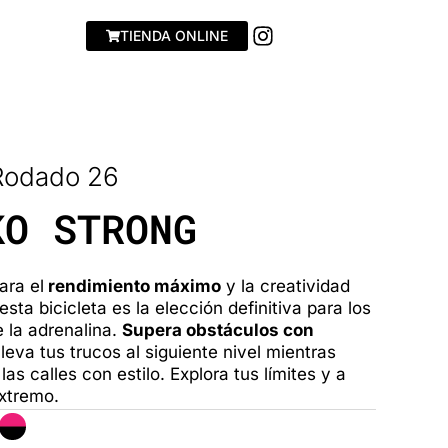
I
TIENDA ONLINE
n
s
t
a
g
r
Rodado 26
a
m
KO STRONG
ara el
rendimiento máximo
y la creatividad
 esta bicicleta es la elección definitiva para los
 la adrenalina.
Supera obstáculos con
lleva tus trucos al siguiente nivel mientras
las calles con estilo. Explora tus límites y a
extremo.