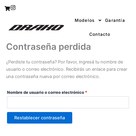
Ir
Requerido
I
al
n
s
contenido
Modelos
Garantía
t
a
g
Contacto
r
Contraseña perdida
a
m
¿Perdiste tu contraseña? Por favor, ingresá tu nombre de
usuario o correo electrónico. Recibirás un enlace para crear
una contraseña nueva por correo electrónico.
Nombre de usuario o correo electrónico
*
Restablecer contraseña